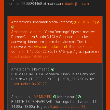
nummer 06-55894468 of mail naar
redactie@salsa.nl
Amersfoort (Hooglanderveen/Vathorst)
(LIVE MUZIEK)
Ambiance Houtrust - "Salsa Domingo" Special met live
Rompe Cabeza & Latin-DJ Gilly, Surinaamse keuken
aanwezig. [binnen- en buiten dansvloeren] | Ticket
reserveren via
www.salsaeslavida.nl
of aan de kassa
contant. | T. 17.00u - 22.30u | E. €15,- p.p. / gratis parkeren
{Last update: 18-08-'22}
Amsterdam (elke maand)
BOOM CHICAGO - La Gozadera Cuban Salsa Party met
DJ's en ws. | T. 17.00u - 23.00u | E. €15,- / €12,50 ex. fee
{Last update: 06-07-'22}
Amsterdam
(LIVE MUZIEK)
(elke 4e zon.)
BUURTHUIS DE HAVELAAR - Domingo Latin live band. | T.
14.00u - 18.00u | E. gratis
{Last update: 20-05-'22}